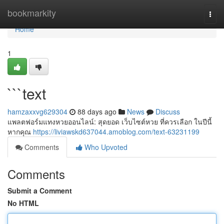
Home
bookmarkity
Togg
navi
Home
1
```text
hamzaxxvg629304
88 days ago
News
Discuss
แพลตฟอร์มแทงหวยออนไลน์: สุดยอด เว็บไซต์หวย ที่ควรเลือก ในปีนี้
หากคุณ
https://liviawskd637044.amoblog.com/text-63231199
Comments
Who Upvoted
Comments
Submit a Comment
No HTML