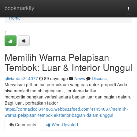
Home
bookmarkity
Togg
navi
Home
1
Memilih Warna Pelapisan
Tembok: Luar & Interior Unggul
alivianbnr314077
89 days ago
News
Discuss
Menyusun pilihan cat permukaan yang pas untuk properti Anda
bisa menjadi membingungkan , terutama ketika
mempertimbangkan variasi antara bagian luar dan bagian dalam.
Bagi luar , perhatikan faktor
https://cormaclcql614865.webbuzzfeed.com/41454067/memilih-
warna-pelapisan-tembok-eksterior-bagian-dalam-unggul
Comments
Who Upvoted