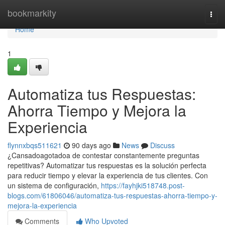
Home
bookmarkity
Togg
navi
Home
1
Automatiza tus Respuestas:
Ahorra Tiempo y Mejora la
Experiencia
flynnxbqs511621
90 days ago
News
Discuss
¿Cansadoagotadoa de contestar constantemente preguntas
repetitivas? Automatizar tus respuestas es la solución perfecta
para reducir tiempo y elevar la experiencia de tus clientes. Con
un sistema de configuración,
https://fayhjki518748.post-
blogs.com/61806046/automatiza-tus-respuestas-ahorra-tiempo-y-
mejora-la-experiencia
Comments
Who Upvoted