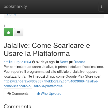
Home
bookmarkity
Togg
navi
Home
1
Jalalive: Come Scaricare e
Usare la Piattaforma
emiliauurg351264
87 days ago
News
Discuss
Per cominciare ad usare Jalalive, è prima installare l'applicazione.
Puoi reperire il programma sul sito ufficiale di Jalalive, oppure
localizzarlo tramite i negozi di app come Google Play Store (per
https://xanderavoy809637.theblogfairy.com/40030694/jalalive-
come-scaricare-e-usare-la-piattaforma
Comments
Who Upvoted
Comments