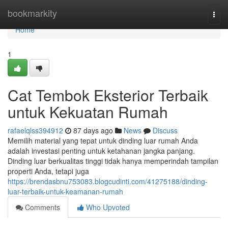
Home
bookmarkity
Togg
navi
Home
1
Cat Tembok Eksterior Terbaik
untuk Kekuatan Rumah
rafaelqlss394912
87 days ago
News
Discuss
Memilih material yang tepat untuk dinding luar rumah Anda
adalah investasi penting untuk ketahanan jangka panjang.
Dinding luar berkualitas tinggi tidak hanya memperindah tampilan
properti Anda, tetapi juga
https://brendasbnu753083.blogcudinti.com/41275188/dinding-
luar-terbaik-untuk-keamanan-rumah
Comments
Who Upvoted