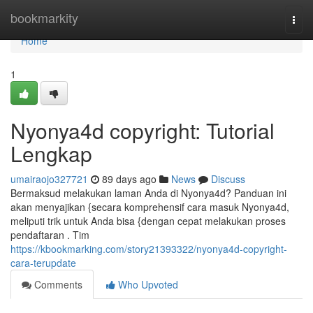
Home
bookmarkity
Togg
navi
Home
1
Nyonya4d copyright: Tutorial
Lengkap
umairaojo327721
89 days ago
News
Discuss
Bermaksud melakukan laman Anda di Nyonya4d? Panduan ini
akan menyajikan {secara komprehensif cara masuk Nyonya4d,
meliputi trik untuk Anda bisa {dengan cepat melakukan proses
pendaftaran . Tim
https://kbookmarking.com/story21393322/nyonya4d-copyright-
cara-terupdate
Comments
Who Upvoted