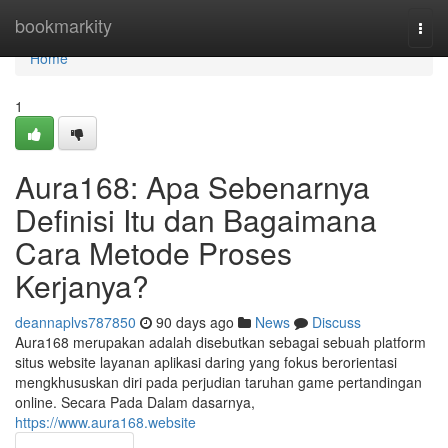
Home
bookmarkity
Togg
navi
Home
1
Aura168: Apa Sebenarnya
Definisi Itu dan Bagaimana
Cara Metode Proses
Kerjanya?
deannaplvs787850
90 days ago
News
Discuss
Aura168 merupakan adalah disebutkan sebagai sebuah platform
situs website layanan aplikasi daring yang fokus berorientasi
mengkhususkan diri pada perjudian taruhan game pertandingan
online. Secara Pada Dalam dasarnya,
https://www.aura168.website