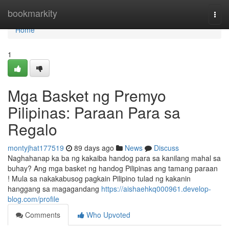
Home
bookmarkity
Togg
navi
Home
1
Mga Basket ng Premyo
Pilipinas: Paraan Para sa
Regalo
montyjhat177519
89 days ago
News
Discuss
Naghahanap ka ba ng kakaiba handog para sa kanilang mahal sa
buhay? Ang mga basket ng handog Pilipinas ang tamang paraan
! Mula sa nakakabusog pagkain Pilipino tulad ng kakanin
hanggang sa magagandang
https://aishaehkq000961.develop-
blog.com/profile
Comments
Who Upvoted