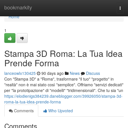
Home
bookmarkity
Togg
navi
Home
1
Stampa 3D Roma: La Tua Idea
Prende Forma
lanceowlx130425
90 days ago
News
Discuss
Con "Stampa 3D" a "Roma", trasformare "il tuo" "progetto" in
"realtà" non è mai stato così "semplice". Offriamo "servizi dedicati"
per "la prototipazione" di "modelli" "tridimensionali". Che tu sia "un
https://elodienigs384239.daneblogger.com/39926050/stampa-3d-
roma-la-tua-idea-prende-forma
Comments
Who Upvoted
Comments