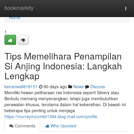
Home
bookmarkity
Togg
navi
Home
1
Tips Memelihara Penampilan
Si Anjing Indonesia: Langkah
Lengkap
keiranwail818151
90 days ago
News
Discuss
Memiliki hewan peliharaan ras Indonesia seperti Silvery atau
Berbulu memang menyenangkan, tetapi juga membutuhkan
perawatan khusus, terutama dalam hal kebersihan. Di bawah ini
beberapa tips penting untuk menjaga
https://murraymzcm601384.blog-mall.com/profile
Comments
Who Upvoted