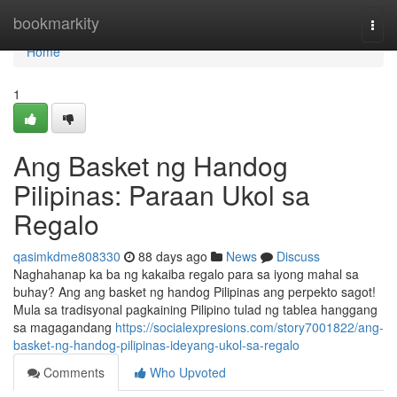
Home
bookmarkity
Togg
navi
Home
1
Ang Basket ng Handog
Pilipinas: Paraan Ukol sa
Regalo
qasimkdme808330
88 days ago
News
Discuss
Naghahanap ka ba ng kakaiba regalo para sa iyong mahal sa
buhay? Ang ang basket ng handog Pilipinas ang perpekto sagot!
Mula sa tradisyonal pagkaining Pilipino tulad ng tablea hanggang
sa magagandang
https://socialexpresions.com/story7001822/ang-
basket-ng-handog-pilipinas-ideyang-ukol-sa-regalo
Comments
Who Upvoted