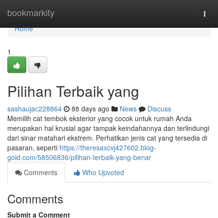
Home
bookmarkity
Togg
navi
Home
1
Pilihan Terbaik yang
sashaujac228864
88 days ago
News
Discuss
Memilih cat tembok eksterior yang cocok untuk rumah Anda
merupakan hal krusial agar tampak keindahannya dan terlindungi
dari sinar matahari ekstrem. Perhatikan jenis cat yang tersedia di
pasaran, seperti
https://theresaxcvj427602.blog-
gold.com/58506836/pilihan-terbaik-yang-benar
Comments
Who Upvoted
Comments
Submit a Comment