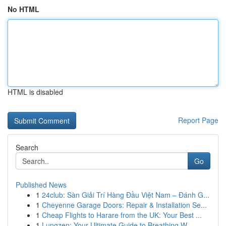
No HTML
HTML is disabled
Report Page
Search
Go
Published News
1
24club: Sàn Giải Trí Hàng Đầu Việt Nam – Đánh G...
1
Cheyenne Garage Doors: Repair & Installation Se...
1
Cheap Flights to Harare from the UK: Your Best ...
1
Lungzen: Your Ultimate Guide to Breathing W...