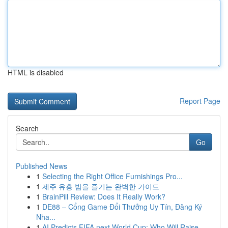
HTML is disabled
Report Page
Search
Go
Published News
1
Selecting the Right Office Furnishings Pro...
1
제주 유흥 밤을 즐기는 완벽한 가이드
1
BrainPill Review: Does It Really Work?
1
DE88 – Cổng Game Đổi Thưởng Uy Tín, Đăng Ký
Nha...
1
AI Predicts FIFA next World Cup: Who Will Raise...