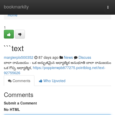
Home
bookmarkity
Togg
navi
Home
1
```text
margierplx500352
87 days ago
News
Discuss
బాలా రామజయం - ఒక అద్భుతమైన ఆధ్యాత్మిక అనుభూతి బాలా రామజయం
ఒక గొప్ప ఆధ్యాత్మిక,
https://poppierwpb877275.pointblog.net/text-
92755626
Comments
Who Upvoted
Comments
Submit a Comment
No HTML