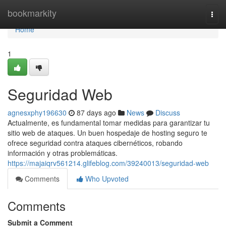
Home
bookmarkity
Togg
navi
Home
1
Seguridad Web
agnesxphy196630
87 days ago
News
Discuss
Actualmente, es fundamental tomar medidas para garantizar tu
sitio web de ataques. Un buen hospedaje de hosting seguro te
ofrece seguridad contra ataques cibernéticos, robando
información y otras problemáticas.
https://majaiqrv561214.glifeblog.com/39240013/seguridad-web
Comments
Who Upvoted
Comments
Submit a Comment