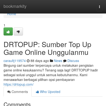
Home
bookmarkity
Togg
navi
Home
1
DRTOPUP: Sumber Top Up
Game Online Unggulanmu
caraultj119574
88 days ago
News
Discuss
Bingung cari sumber terpercaya untuk melakukan pengisian
game online kesukaanmu? Tenang saja lagi! DRTTOPUP hadir
sebagai solusi unggul untuk semua kebutuhanmu. Kami
menawarkan berbagai pilihan opsi pembayaran
https://drtopup.com/
Comments
Who Upvoted
Comments