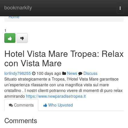
Home
bookmarkity
Togg
navi
Home
1
Hotel Vista Mare Tropea: Relax
con Vista Mare
lorilndy798255
100 days ago
News
Discuss
Situato strategicamente a Tropea, l'Hotel Vista Mare garantisce
un’esperienza rilassante con una magnifica vista sul mare
cristallino . I nostri clienti potranno vivere di momenti di puro relax
ammirando
https://www.newparadisetropea.it
Comments
Who Upvoted
Comments