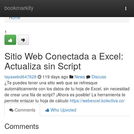
Home
bookmarkity
Togg
navi
Home
1
Sitio Web Conectada a Excel:
Actualiza sin Script
tayaaebd647628
119 days ago
News
Discuss
¿Te puedes tener una sitio web que se refresque
automáticamente con los datos de tu hoja de Excel, sin necesidad
de crear una fila de script? ¡Ahora es posible! La herramienta te
permite enlazar tu hoja de cálculo
https://webexcel.kolectiva.co/
Comments
Who Upvoted
Comments