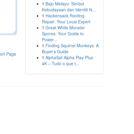
1
Baju Melayu: Simbol
Kebudayaan dan Identiti N...
1
Hackensack Roofing
Repair: Your Local Expert
1
Great White Monster
Spores: Your Guide to
Power...
1
Finding Squirrel Monkeys: A
Buyer's Guide
ort Page
1
AlphaSat Alpha Play Plus
4K – Tudo o que t...