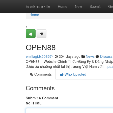
Home
bookmarkity
Home
New
Submit
Gr
Home
1
OPEN88
emiliagidx508574
204 days ago
News
Discuss
OPEN88 – Website Chính Thức Đăng Ký & Đăng Nhập 20
được ưa chuộng nhất tại thị trường Việt Nam với
https
Comments
Who Upvoted
Comments
Submit a Comment
No HTML