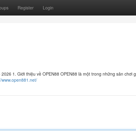
oups
Register
Login
26 1. Giới thiệu về OPEN88 OPEN88 là một trong những sân chơi giả
://www.open881.net/