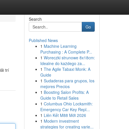
Search
Go
Published News
1
Machine Learning
Purchasing : A Complete P...
1
Woreczki strunowe 8x18cm:
Idealne do każdego za...
1
The Agile Tabaxi Monk: A
i trí
Guide
1
Sudaderas para grupos, los
mejores Precios
1
Boosting Salon Profits: A
Guide to Retail Sales
1
Columbus Ohio Locksmith:
Emergency Car Key Repl...
1
Liên Kết M88 Mới 2026
1
Modern investment
strategies for creating varie...