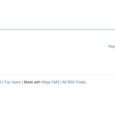
Rep
d
|
Top Users
| Made with
Kliqqi CMS
|
All RSS Feeds