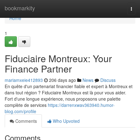
Home
bookmarkity
Togg
navi
Home
1
Fiduciaire Montreux: Your
Finance Partner
mariamxeie412893
206 days ago
News
Discuss
En quête d'un partenariat financier fiable et expert à Montreux et
dans tout région ? Fiduciaire Montreux est là pour vous aider.
Fort d'une longue expérience, nous proposons une palette
complète de services
https://darrenxwav363940.humor-
blog.com/profile
Comments
Who Upvoted
Comments