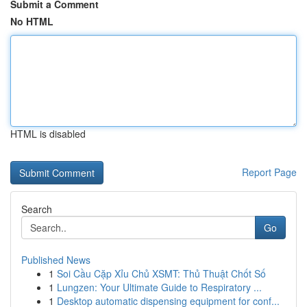
Submit a Comment
No HTML
HTML is disabled
Report Page
Search
Go
Published News
1
Soi Cầu Cặp Xỉu Chủ XSMT: Thủ Thuật Chốt Số
1
Lungzen: Your Ultimate Guide to Respiratory ...
1
Desktop automatic dispensing equipment for conf...