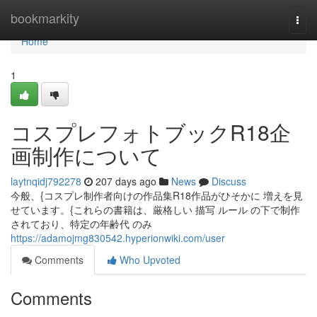
Home
bookmarkity
Togg
navi
Home
1
コスプレフォトブックR18企
画制作について
laytnqidj792278
207 days ago
News
Discuss
今般、{コスプレ制作者向けの作品集R18作品がひそかに 増えを見
せています。{これらの書籍は、厳格しい 描写 ルール の下で制作
されており、特定の年齢代 のみ
https://adamojmg830542.hyperionwiki.com/user
Comments
Who Upvoted
Comments