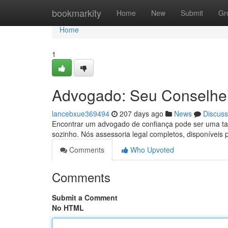
Home
bookmarkity
Home
New
Submit
Gr
Home
1
Advogado: Seu Conselhei
lancebxue369494
207 days ago
News
Discuss
Encontrar um advogado de confiança pode ser uma taref
sozinho. Nós assessoria legal completos, disponíveis
Comments
Who Upvoted
Comments
Submit a Comment
No HTML