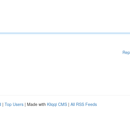
Rep
d
|
Top Users
| Made with
Kliqqi CMS
|
All RSS Feeds