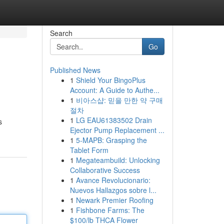
Search
Go
Published News
1
Shield Your BingoPlus
Account: A Guide to Authe...
1
비아스샵: 믿을 만한 약 구매
절차
1
LG EAU61383502 Drain
s
Ejector Pump Replacement ...
1
5-MAPB: Grasping the
Tablet Form
1
Megateambuild: Unlocking
Collaborative Success
1
Avance Revolucionario:
Nuevos Hallazgos sobre l...
1
Newark Premier Roofing
1
Fishbone Farms: The
$100/lb THCA Flower