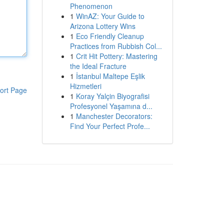
Phenomenon
1
WinAZ: Your Guide to
Arizona Lottery Wins
1
Eco Friendly Cleanup
Practices from Rubbish Col...
1
Crit Hit Pottery: Mastering
the Ideal Fracture
1
İstanbul Maltepe Eşlik
Hizmetleri
ort Page
1
Koray Yalçin Biyografisi
Profesyonel Yaşamına d...
1
Manchester Decorators:
Find Your Perfect Profe...