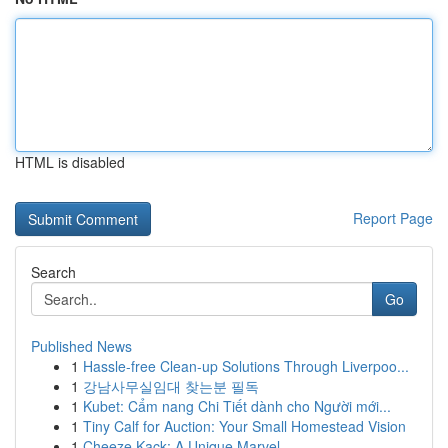
HTML is disabled
Report Page
Search
Go
Published News
1
Hassle-free Clean-up Solutions Through Liverpoo...
1
강남사무실임대 찾는분 필독
1
Kubet: Cẩm nang Chi Tiết dành cho Người mới...
1
Tiny Calf for Auction: Your Small Homestead Vision
1
Cheeze Kack: A Unique Marvel