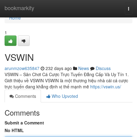
Home
bookmarkity
Togg
navi
Home
1
VSWIN
arunmzow635847
232 days ago
News
Discuss
VSWIN – Sân Chơi Cá Cược Trực Tuyến Đẳng Cấp Và Uy Tín 1.
Giới thiệu về VSWIN VSWIN là một thương hiệu nhà cái cá cược
trực tuyến đang khẳng định vị thế mạnh mẽ
https://vswin.us/
Comments
Who Upvoted
Comments
Submit a Comment
No HTML