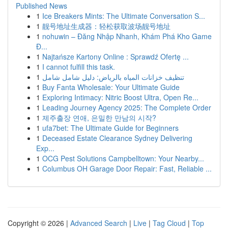
Published News
1
Ice Breakers Mints: The Ultimate Conversation S...
1
靓号地址生成器：轻松获取波场靓号地址
1
nohuwin – Đăng Nhập Nhanh, Khám Phá Kho Game
Đ...
1
Najtańsze Kartony Online : Sprawdź Ofertę ...
1
I cannot fulfill this task.
1
تنظيف خزانات المياه بالرياض: دليل شامل شامل
1
Buy Fanta Wholesale: Your Ultimate Guide
1
Exploring Intimacy: Nitric Boost Ultra, Open Re...
1
Leading Journey Agency 2025: The Complete Order
1
제주출장 연애, 은밀한 만남의 시작?
1
ufa7bet: The Ultimate Guide for Beginners
1
Deceased Estate Clearance Sydney Delivering
Exp...
1
OCG Pest Solutions Campbelltown: Your Nearby...
1
Columbus OH Garage Door Repair: Fast, Reliable ...
Copyright © 2026 |
Advanced Search
|
Live
|
Tag Cloud
|
Top