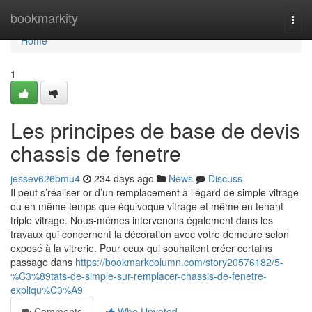
Home
bookmarkity
Togg
navi
Home
1
Les principes de base de devis
chassis de fenetre
jessev626bmu4
234 days ago
News
Discuss
Il peut s’réaliser or d’un remplacement à l’égard de simple vitrage
ou en même temps que équivoque vitrage et même en tenant
triple vitrage. Nous-mêmes intervenons également dans les
travaux qui concernent la décoration avec votre demeure selon
exposé à la vitrerie. Pour ceux qui souhaitent créer certains
passage dans
https://bookmarkcolumn.com/story20576182/5-
%C3%89tats-de-simple-sur-remplacer-chassis-de-fenetre-
expliqu%C3%A9
Comments
Who Upvoted