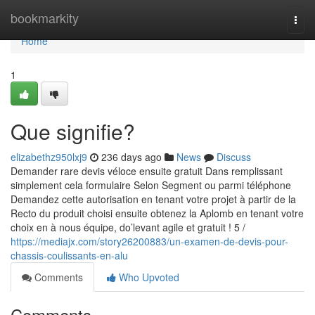
Home
bookmarkity
Togg
navi
Home
1
Que signifie?
elizabethz950lxj9
236 days ago
News
Discuss
Demander rare devis véloce ensuite gratuit Dans remplissant
simplement cela formulaire Selon Segment ou parmi téléphone
Demandez cette autorisation en tenant votre projet à partir de la
Recto du produit choisi ensuite obtenez la Aplomb en tenant votre
choix en à nous équipe, do’levant agile et gratuit ! 5 /
https://mediajx.com/story26200883/un-examen-de-devis-pour-
chassis-coulissants-en-alu
Comments
Who Upvoted
Comments