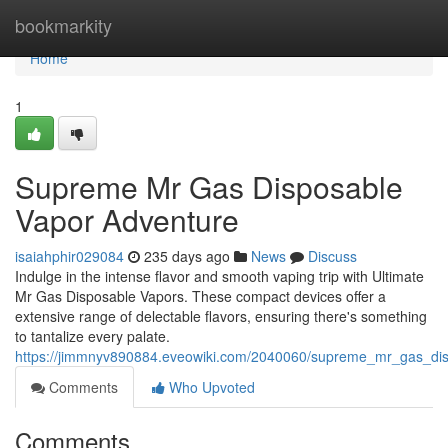
Home
bookmarkity
Home
1
Supreme Mr Gas Disposable
Vapor Adventure
isaiahphir029084
235 days ago
News
Discuss
Indulge in the intense flavor and smooth vaping trip with Ultimate
Mr Gas Disposable Vapors. These compact devices offer a
extensive range of delectable flavors, ensuring there's something
to tantalize every palate.
https://jimmnyv890884.eveowiki.com/2040060/supreme_mr_gas_di
Comments
Who Upvoted
Comments