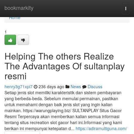
Home
bookmarkity
Togg
navi
Home
1
Helping The others Realize
The Advantages Of sultanplay
resmi
henry3g71xpi7
236 days ago
News
Discuss
Setiap jenis slot memiliki karakteristik dan sistem pembayaran
yang berbeda-beda. Sebelum memulai permainan, pastikan
untuk memahami dengan baik jenis slot yang ingin kalian
mainkan. https://warungplaying.biz/ SULTANPLAY Situs Gacor
Resmi Terpercaya akan memberikan kalian semua informasi
tentang situs recreation slot gacor hari ini.Informasi yang kami
berikan ini mempunyai ketepatan d...
https://adiramultiguna.com/