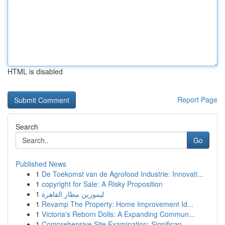
HTML is disabled
Report Page
Search
Go
Published News
1
De Toekomst van de Agrofood Industrie: Innovati...
1
copyright for Sale: A Risky Proposition
1
ليموزين مطار القاهرة
1
Revamp The Property: Home Improvement Id...
1
Victoria's Reborn Dolls: A Expanding Commun...
1
Comprehensive Site Examination: Significan...