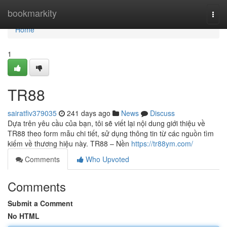
Home
bookmarkity
Togg
navi
Home
1
TR88
sairatfiv379035
241 days ago
News
Discuss
Dựa trên yêu cầu của bạn, tôi sẽ viết lại nội dung giới thiệu về
TR88 theo form mẫu chi tiết, sử dụng thông tin từ các nguồn tìm
kiếm về thương hiệu này. TR88 – Nền
https://tr88ym.com/
Comments
Who Upvoted
Comments
Submit a Comment
No HTML