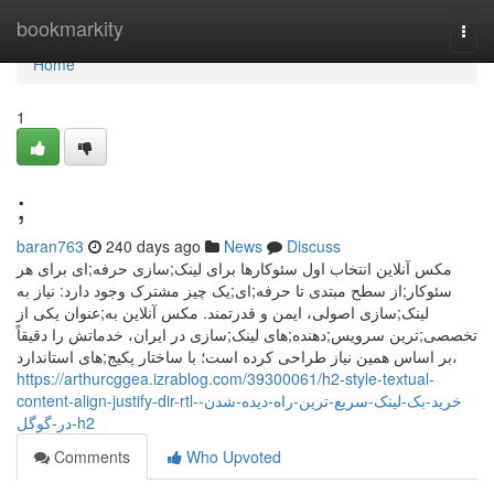
Home
bookmarkity
Togg
navi
Home
1
;
baran763
240 days ago
News
Discuss
مکس آنلاین انتخاب اول سئوکارها برای لینک;سازی حرفه;ای برای هر
سئوکار;از سطح مبتدی تا حرفه;ای;یک چیز مشترک وجود دارد: نیاز به
لینک;سازی اصولی، ایمن و قدرتمند. مکس آنلاین به;عنوان یکی از
تخصصی;ترین سرویس;دهنده;های لینک;سازی در ایران، خدماتش را دقیقاً
بر اساس همین نیاز طراحی کرده است؛ با ساختار پکیج;های استاندارد،
https://arthurcggea.izrablog.com/39300061/h2-style-textual-
content-align-justify-dir-rtl-خرید-بک-لینک-سریع-ترین-راه-دیده-شدن-
در-گوگل-h2
Comments
Who Upvoted