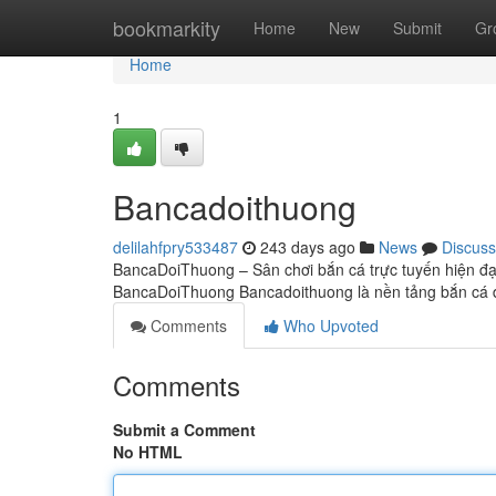
Home
bookmarkity
Home
New
Submit
Gr
Home
1
Bancadoithuong
delilahfpry533487
243 days ago
News
Discuss
BancaDoiThuong – Sân chơi bắn cá trực tuyến hiện đại
BancaDoiThuong Bancadoithuong là nền tảng bắn cá 
Comments
Who Upvoted
Comments
Submit a Comment
No HTML