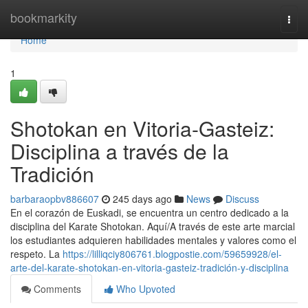
Home
bookmarkity
Togg
navi
Home
1
Shotokan en Vitoria-Gasteiz:
Disciplina a través de la
Tradición
barbaraopbv886607
245 days ago
News
Discuss
En el corazón de Euskadi, se encuentra un centro dedicado a la
disciplina del Karate Shotokan. Aquí/A través de este arte marcial
los estudiantes adquieren habilidades mentales y valores como el
respeto. La
https://lilliqciy806761.blogpostie.com/59659928/el-
arte-del-karate-shotokan-en-vitoria-gasteiz-tradición-y-disciplina
Comments
Who Upvoted