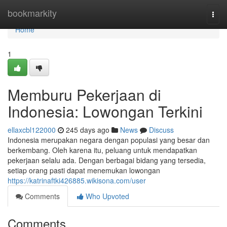
Home
bookmarkity
Togg
navi
Home
1
Memburu Pekerjaan di
Indonesia: Lowongan Terkini
ellaxcbl122000
245 days ago
News
Discuss
Indonesia merupakan negara dengan populasi yang besar dan
berkembang. Oleh karena itu, peluang untuk mendapatkan
pekerjaan selalu ada. Dengan berbagai bidang yang tersedia,
setiap orang pasti dapat menemukan lowongan
https://katrinaftki426885.wikisona.com/user
Comments
Who Upvoted
Comments