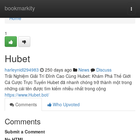
Home
bookmarkity
Togg
navi
Home
1
Hubet
harleynidl294983
250 days ago
News
Discuss
Trải Nghiệm Giải Trí Đỉnh Cao Cùng Hubet: Khám Phá Thế Giới
Cá Cược Trực Tuyến Hubet đã nhanh chóng trở thành một trong
những cái tên được tìm kiếm nhiều nhất trong cộng
https://www.Hubet.bot/
Comments
Who Upvoted
Comments
Submit a Comment
No HTML