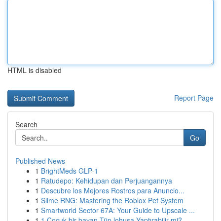
HTML is disabled
Report Page
Search
Go
Published News
1
BrightMeds GLP-1
1
Ratudepo: Kehidupan dan Perjuangannya
1
Descubre los Mejores Rostros para Anuncio...
1
Slime RNG: Mastering the Roblox Pet System
1
Smartworld Sector 67A: Your Guide to Upscale ...
1
1 Çocuk bir bayan Tüp lohusa Yaptırabilir mi?