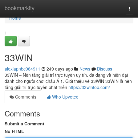
Home
bookmarkity
Togg
navi
Home
1
33WIN
alexiapnbc984911
249 days ago
News
Discuss
33WIN – Nền tảng giải trí trực tuyến uy tín, đa dạng và hiện đại
dành cho người chơi châu Á 1. Giới thiệu về 33WIN 33WIN là nền
tảng giải trí trực tuyến phát triển
https://33wintop.com/
Comments
Who Upvoted
Comments
Submit a Comment
No HTML