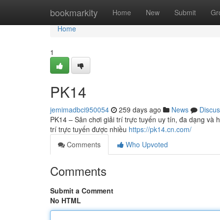
Home
bookmarkity
Home
New
Submit
Gr
Home
1
PK14
jemimadbci950054
259 days ago
News
Discus
PK14 – Sân chơi giải trí trực tuyến uy tín, đa dạng và
trí trực tuyến được nhiều
https://pk14.cn.com/
Comments
Who Upvoted
Comments
Submit a Comment
No HTML