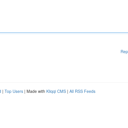
Rep
d
|
Top Users
| Made with
Kliqqi CMS
|
All RSS Feeds