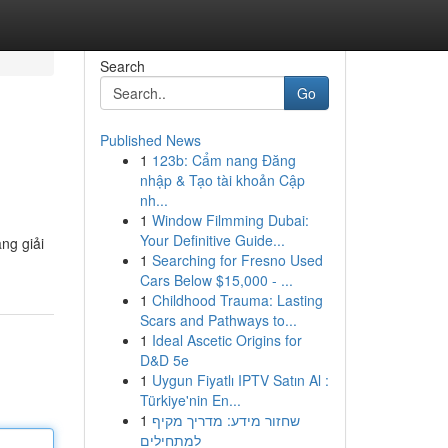
Search
Go
Published News
1
123b: Cẩm nang Đăng
nhập & Tạo tài khoản Cập
nh...
1
Window Filmming Dubai:
Your Definitive Guide...
ng giải
1
Searching for Fresno Used
Cars Below $15,000 - ...
1
Childhood Trauma: Lasting
Scars and Pathways to...
1
Ideal Ascetic Origins for
D&D 5e
1
Uygun Fiyatlı IPTV Satın Al :
Türkiye'nin En...
1
שחזור מידע: מדריך מקיף
למתחילים