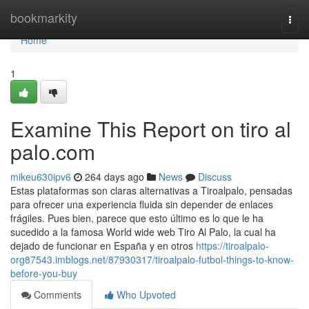
Home
bookmarkity
Togg
navi
Home
1
Examine This Report on tiro al
palo.com
mikeu630ipv6
264 days ago
News
Discuss
Estas plataformas son claras alternativas a Tiroalpalo, pensadas
para ofrecer una experiencia fluida sin depender de enlaces
frágiles. Pues bien, parece que esto último es lo que le ha
sucedido a la famosa World wide web Tiro Al Palo, la cual ha
dejado de funcionar en España y en otros
https://tiroalpalo-
org87543.imblogs.net/87930317/tiroalpalo-futbol-things-to-know-
before-you-buy
Comments
Who Upvoted