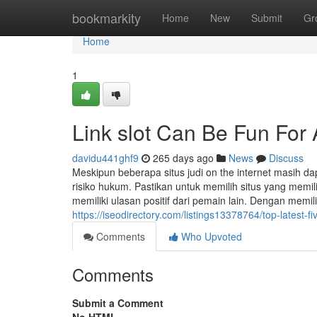
Home
bookmarkity
Home
New
Submit
Gr
Home
1
Link slot Can Be Fun For
davidu441ghf9
265 days ago
News
Discuss
Meskipun beberapa situs judi on the internet masih
risiko hukum. Pastikan untuk memilih situs yang mem
memiliki ulasan positif dari pemain lain. Dengan memi
https://iseodirectory.com/listings13378764/top-latest-f
Comments
Who Upvoted
Comments
Submit a Comment