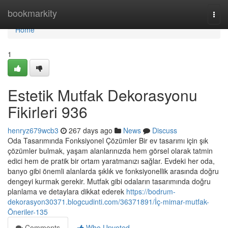
Home
bookmarkity
Togg
navi
Home
1
Estetik Mutfak Dekorasyonu
Fikirleri 936
henryz679wcb3
267 days ago
News
Discuss
Oda Tasarımında Fonksiyonel Çözümler Bir ev tasarımı için şık
çözümler bulmak, yaşam alanlarınızda hem görsel olarak tatmin
edici hem de pratik bir ortam yaratmanızı sağlar. Evdeki her oda,
banyo gibi önemli alanlarda şıklık ve fonksiyonellik arasında doğru
dengeyi kurmak gerekir. Mutfak gibi odaların tasarımında doğru
planlama ve detaylara dikkat ederek
https://bodrum-
dekorasyon30371.blogcudinti.com/36371891/İç-mimar-mutfak-
Öneriler-135
Comments
Who Upvoted