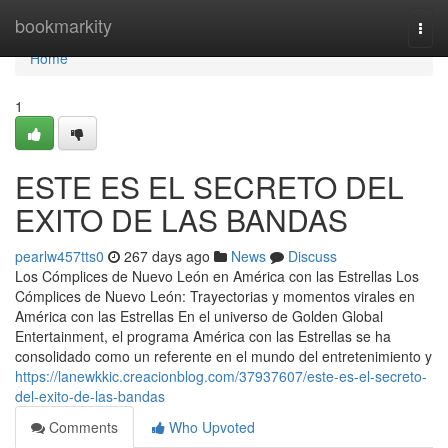
Home
bookmarkity
Togg
navi
Home
1
ESTE ES EL SECRETO DEL
EXITO DE LAS BANDAS
pearlw457tts0
267 days ago
News
Discuss
Los Cómplices de Nuevo León en América con las Estrellas Los
Cómplices de Nuevo León: Trayectorias y momentos virales en
América con las Estrellas En el universo de Golden Global
Entertainment, el programa América con las Estrellas se ha
consolidado como un referente en el mundo del entretenimiento y
https://lanewkkic.creacionblog.com/37937607/este-es-el-secreto-
del-exito-de-las-bandas
Comments
Who Upvoted