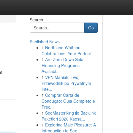
Search
Go
Published News
1
Northland Whānau
Celebrations: Your Perfect ...
1
Are Zero-Down Solar
Financing Programs
Availabl...
ef
1
VPN Maniak: Twój
Przewodnik po Prywatnym
Inte...
1
Comprar Carta de
Condução: Guia Completo e
Prec...
1
SeoMasterKing ile Backlink
Paketleri 2026 Kapsa...
1
Exploring Male Pleasure: A
Introduction to Sex ...