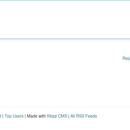
Rep
d
|
Top Users
| Made with
Kliqqi CMS
|
All RSS Feeds