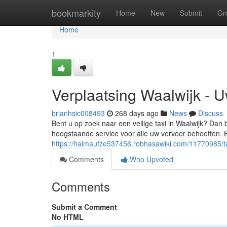
Home
bookmarkity
Home
New
Submit
Gr
Home
1
Verplaatsing Waalwijk - 
brianhsic008493
268 days ago
News
Discuss
Bent u op zoek naar een veilige taxi in Waalwijk? Dan b
hoogstaande service voor alle uw vervoer behoeften. 
https://haimaufze537456.robhasawiki.com/11770985/
Comments
Who Upvoted
Comments
Submit a Comment
No HTML