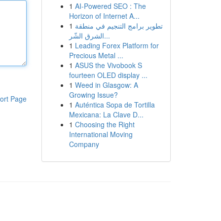
1
AI-Powered SEO : The
Horizon of Internet A...
1
تطوير برامج التنجيم في منطقة
الشرق الشّر...
1
Leading Forex Platform for
Precious Metal ...
1
ASUS the Vivobook S
fourteen OLED display ...
1
Weed in Glasgow: A
Growing Issue?
ort Page
1
Auténtica Sopa de Tortilla
Mexicana: La Clave D...
1
Choosing the Right
International Moving
Company