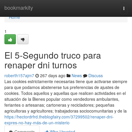
Home
bookmarkity
Togg
navi
Home
1
El 5-Segundo truco para
renaper dni turnos
roberth157ajm7
267 days ago
News
Discuss
Las cookies estrictamente necesarias tiene que activarse siempre
para que podamos abstenerse tus preferencias de ajustes de
cookies. Todos aquellos y aquellas que realicen actividades en el
situación de la Bienes popular como vendedores ambulantes,
feriantes o artesanas; cartoneras y recicladores; pequeñas
agricultoras y agricultores; trabajadoras sociocomunitarias y de la
https://hectordrfrd.theblogfairy.com/37299502/renaper-dni-
expres-no-hay-más-de-un-misterio
Comments
Who Upvoted