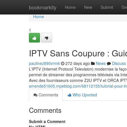
Home
bookmarkity
Home
New
Submit
Gr
Home
1
IPTV Sans Coupure : Gui
paulinez890vrm6
272 days ago
News
Discuss
L'IPTV (Internet Protocol Television) modernise la fa
permet de streamer des programmes télévisés via Intern
Avec des fournisseurs comme Z2U IPTV et ORCA IPTV,
amende51605.mpeblog.com/68112155/tutorial-pour-inst
Comments
Who Upvoted
Comments
Submit a Comment