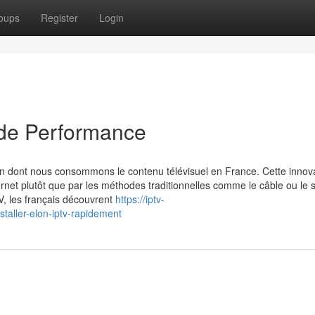
oups
Register
Login
de Performance
çon dont nous consommons le contenu télévisuel en France. Cette innov
et plutôt que par les méthodes traditionnelles comme le câble ou le sa
 les français découvrent
https://iptv-
aller-elon-iptv-rapidement