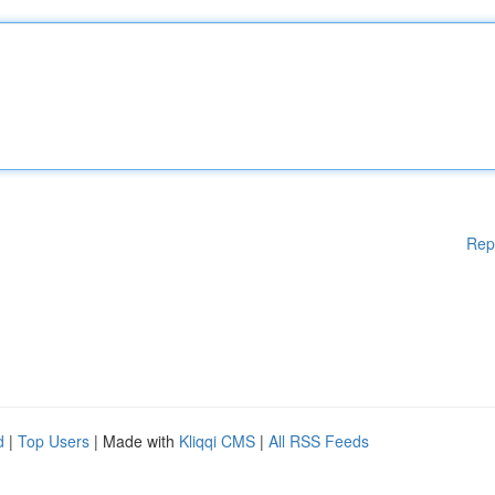
Rep
d
|
Top Users
| Made with
Kliqqi CMS
|
All RSS Feeds