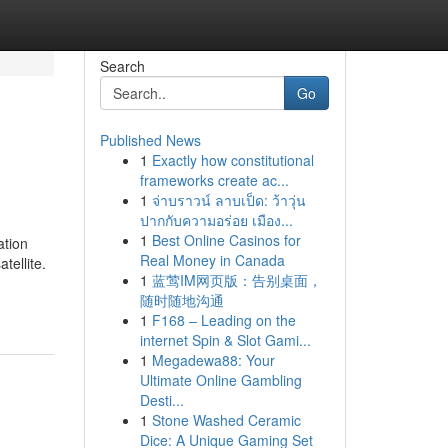
Search
Go
Published News
1
Exactly how constitutional
frameworks create ac...
1
จ่าบราวน์ ลาบเป็ด: ว้าวุ่น
ปากกับความอร่อย เมือง...
1
Best Online Casinos for
ation
Real Money in Canada
tellite.
1
蓝莺IM网页版：告别桌面，
随时随地沟通
1
F168 – Leading on the
internet Spin & Slot Gami...
1
Megadewa88: Your
Ultimate Online Gambling
Desti...
1
Stone Washed Ceramic
Dice: A Unique Gaming Set