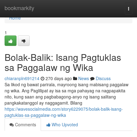
Home
bookmarkity
Togg
navi
Home
1
Bolak-Balik: Isang Pagtuklas
sa Paggalaw ng Wika
chiaranpln691214
270 days ago
News
Discuss
Sa likod ng bawat parirala, mayroong isang mabisang paggalaw
ng wika. Ang Paglilipat ay isa sa mga pahayag na nagpapakita
nito, kung saan ang pagbabagong-anyo ng isang salitang
pangkakatanggol ay naggagamit. Bilang
https://wavesocialmedia.com/story6229075/bolak-balik-isang-
pagtuklas-sa-paggalaw-ng-wika
Comments
Who Upvoted