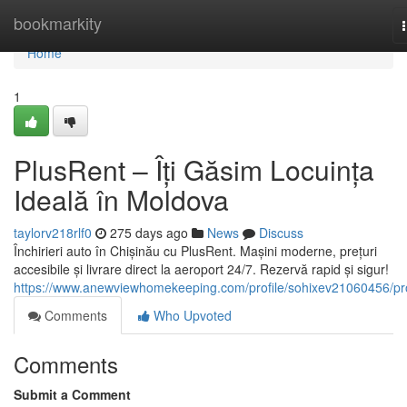
Home
bookmarkity
Home
1
PlusRent – Îți Găsim Locuința
Ideală în Moldova
taylorv218rlf0
275 days ago
News
Discuss
Închirieri auto în Chișinău cu PlusRent. Mașini moderne, prețuri
accesibile și livrare direct la aeroport 24/7. Rezervă rapid și sigur!
https://www.anewviewhomekeeping.com/profile/sohixev21060456/pro
Comments
Who Upvoted
Comments
Submit a Comment