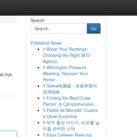
Search
Go
Published News
1
Boost Your Rankings:
Choosing the Right SEO
Agency
1
Wilmington Pressure
Washing: Recover Your
ái trực
Home'...
1
Safew电脑版：全面评测与
使用指南
1
Finding the Best Ocala
Painter: A Comprehensive...
1
Palete de Monster: Custos
e Onde Encontrar
1
제주 출장 마사지, 피로를 날
려줄 완벽한 선택
1
Бърз Семеен Майстор