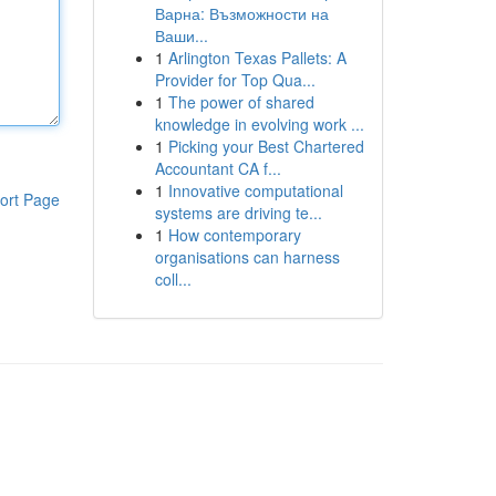
Варна: Възможности на
Ваши...
1
Arlington Texas Pallets: A
Provider for Top Qua...
1
The power of shared
knowledge in evolving work ...
1
Picking your Best Chartered
Accountant CA f...
1
Innovative computational
ort Page
systems are driving te...
1
How contemporary
organisations can harness
coll...