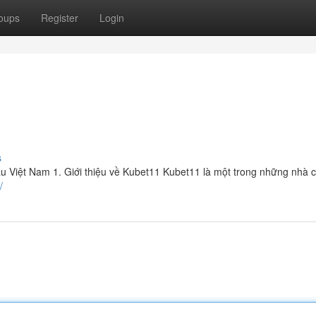
oups
Register
Login
s
u Việt Nam 1. Giới thiệu về Kubet11 Kubet11 là một trong những nhà c
/