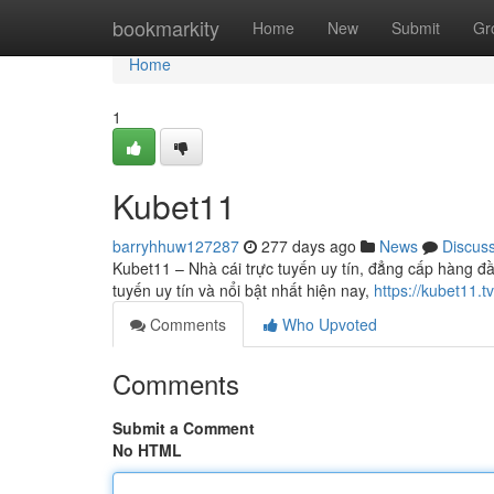
Home
bookmarkity
Home
New
Submit
Gr
Home
1
Kubet11
barryhhuw127287
277 days ago
News
Discus
Kubet11 – Nhà cái trực tuyến uy tín, đẳng cấp hàng đầ
tuyến uy tín và nổi bật nhất hiện nay,
https://kubet11.tv
Comments
Who Upvoted
Comments
Submit a Comment
No HTML