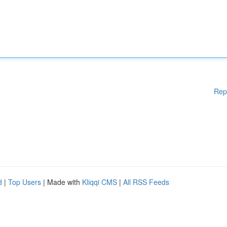
Rep
d
|
Top Users
| Made with
Kliqqi CMS
|
All RSS Feeds