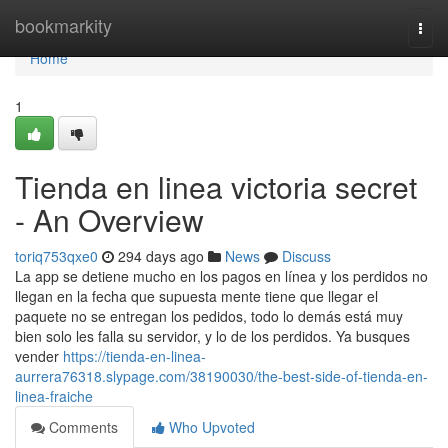
Home
bookmarkity
Togg
navi
Home
1
Tienda en linea victoria secret
- An Overview
toriq753qxe0
294 days ago
News
Discuss
La app se detiene mucho en los pagos en línea y los perdidos no
llegan en la fecha que supuesta mente tiene que llegar el
paquete no se entregan los pedidos, todo lo demás está muy
bien solo les falla su servidor, y lo de los perdidos. Ya busques
vender
https://tienda-en-linea-
aurrera76318.slypage.com/38190030/the-best-side-of-tienda-en-
linea-fraiche
Comments
Who Upvoted