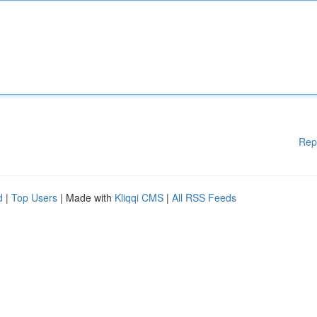
Rep
d
|
Top Users
| Made with
Kliqqi CMS
|
All RSS Feeds