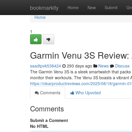
Home
bookmarkity
Home
New
Submit
Gr
Home
1
Garmin Venu 3S Review: 
saadtpvk538424
293 days ago
News
Discuss
The Garmin Venu 3S is a sleek smartwatch that packs m
monitor their workouts. The Venu 3S boasts a vibrant 
https://clearproductreviews.com/2025/08/18/garmin-0
Comments
Who Upvoted
Comments
Submit a Comment
No HTML