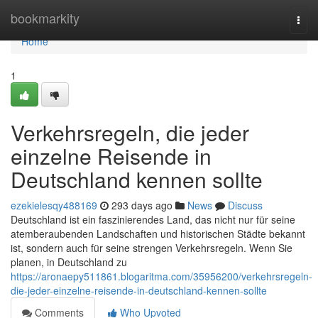
Home
bookmarkity
Togg
navi
Home
1
Verkehrsregeln, die jeder
einzelne Reisende in
Deutschland kennen sollte
ezekielesqy488169
293 days ago
News
Discuss
Deutschland ist ein faszinierendes Land, das nicht nur für seine
atemberaubenden Landschaften und historischen Städte bekannt
ist, sondern auch für seine strengen Verkehrsregeln. Wenn Sie
planen, in Deutschland zu
https://aronaepy511861.blogaritma.com/35956200/verkehrsregeln-
die-jeder-einzelne-reisende-in-deutschland-kennen-sollte
Comments
Who Upvoted