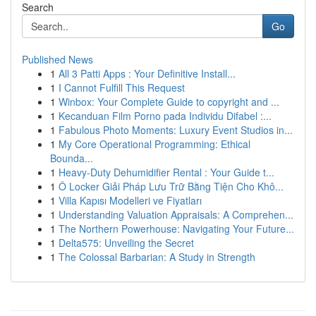
Search
Go
Published News
1
All 3 Patti Apps : Your Definitive Install...
1
I Cannot Fulfill This Request
1
Winbox: Your Complete Guide to copyright and ...
1
Kecanduan Film Porno pada Individu Difabel :...
1
Fabulous Photo Moments: Luxury Event Studios in...
1
My Core Operational Programming: Ethical
Bounda...
1
Heavy-Duty Dehumidifier Rental : Your Guide t...
1
Ô Locker Giải Pháp Lưu Trữ Bằng Tiện Cho Khô...
1
Villa Kapısı Modelleri ve Fiyatları
1
Understanding Valuation Appraisals: A Comprehen...
1
The Northern Powerhouse: Navigating Your Future...
1
Delta575: Unveiling the Secret
1
The Colossal Barbarian: A Study in Strength