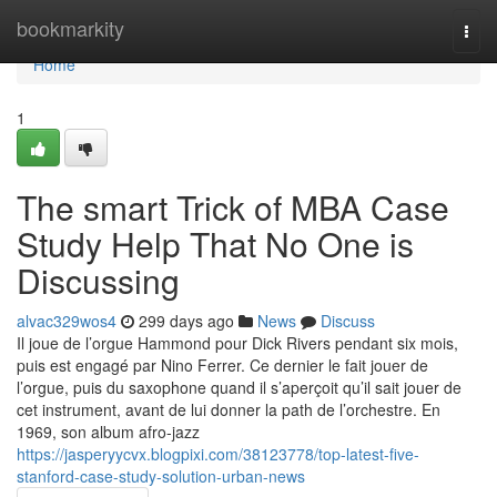
Home
bookmarkity
Togg
navi
Home
1
The smart Trick of MBA Case
Study Help That No One is
Discussing
alvac329wos4
299 days ago
News
Discuss
Il joue de l’orgue Hammond pour Dick Rivers pendant six mois,
puis est engagé par Nino Ferrer. Ce dernier le fait jouer de
l’orgue, puis du saxophone quand il s’aperçoit qu’il sait jouer de
cet instrument, avant de lui donner la path de l’orchestre. En
1969, son album afro-jazz
https://jasperyycvx.blogpixi.com/38123778/top-latest-five-
stanford-case-study-solution-urban-news